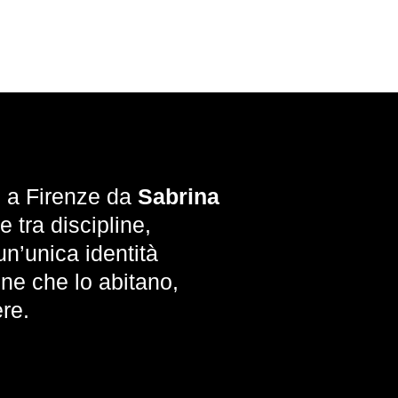
00 a Firenze da
Sabrina
e tra discipline,
un’unica identità
one che lo abitano,
ere.